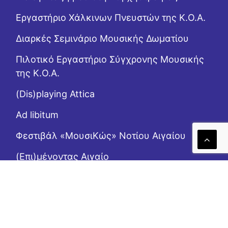
Εργαστήριo Χάλκινων Πνευστών της Κ.Ο.Α.
Διαρκές Σεμινάριο Μουσικής Δωματίου
Πιλοτικό Εργαστήριο Σύγχρονης Μουσικής
της Κ.Ο.Α.
(Dis)playing Attica
Ad libitum
Φεστιβάλ «ΜουσιΚώς» Νοτίου Αιγαίου
(Επι)μένοντας Αιγαίο
Το Ροζ Κουτί (της αλληλεγγύης)