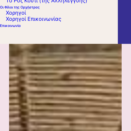
Το Ροζ Κουτί (της Αλληλεγγύης)
Οι Φίλοι της Ορχήστρας
Χορηγοί
Χορηγοί Επικοινωνίας
Επικοινωνία