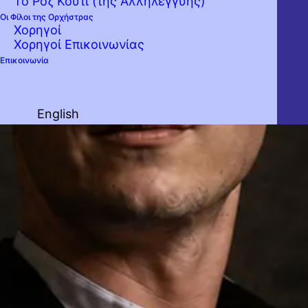
Το Ροζ Κουτί (της Αλληλεγγύης)
Οι Φίλοι της Ορχήστρας
Χορηγοί
Χορηγοί Επικοινωνίας
Επικοινωνία
English