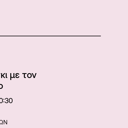
κι με τον
ο
0:30
ΝΩΝ