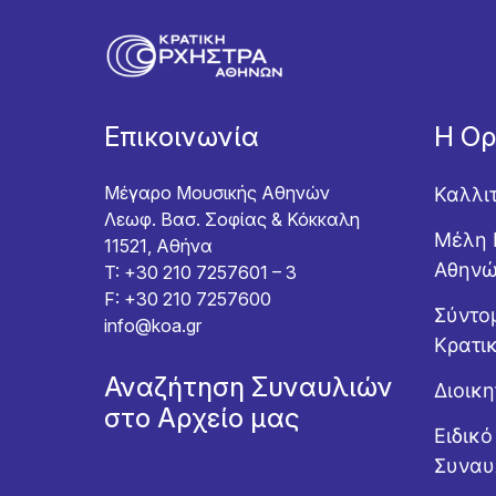
Επικοινωνία
Η Ο
Μέγαρο Μουσικής Αθηνών
Καλλι
Λεωφ. Βασ. Σοφίας & Κόκκαλη
Μέλη 
11521, Αθήνα
Αθην
T: +30 210 7257601 – 3
F: +30 210 7257600
Σύντομ
info@koa.gr
Κρατι
Αναζήτηση Συναυλιών
Διοικ
στο Αρχείο μας
Ειδικ
Συναυ