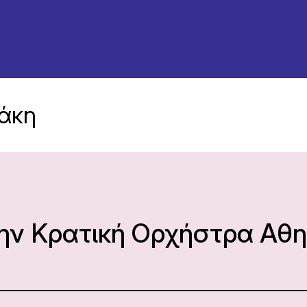
άκη
την Κρατική Ορχήστρα Αθ