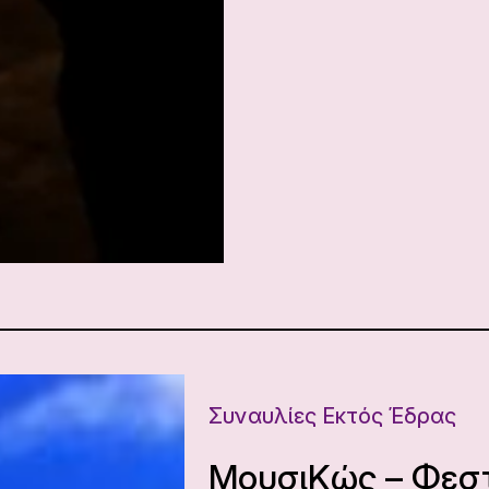
Συναυλίες Εκτός Έδρας
ΜουσιΚώς – Φεστ