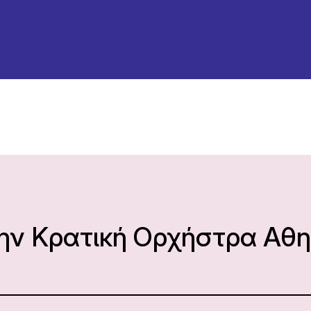
η
την Κρατική Ορχήστρα Αθ