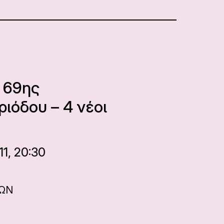
 69ης
ριόδου – 4 νέοι
1, 20:30
ΝΩΝ