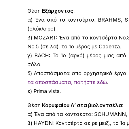
Θέση
Εξάρχοντος
:
α) Ένα από τα κοντσέρτα: BRAHMS, S
(ολόκληρο)
β) MOZART: Ένα από τα κοντσέρτα Νο.3 
Νο.5 (σε λα), το 1ο μέρος με Cadenza.
γ) BACH: Το 1ο (αργό) μέρος μιας από 
σόλο.
δ) Αποσπάσματα από ορχηστρικά έργα
τα αποσπάσματα, πατήστε εδώ
.
ε) Prima vista.
Θέση
Κορυφαίου Α’ στα βιολοντσέλα
:
α) Ένα από τα κοντσέρτα: SCHUMANN,
β) HAYDN: Κοντσέρτο σε ρε μειζ., το 1ο 