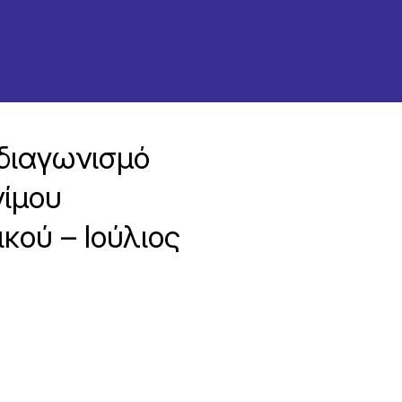
διαγωνισμό
νίμου
κού – Ιούλιος