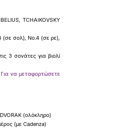
IBELIUS, TCHAI­ΚΟVSKY
(σε σολ), Νο.4 (σε ρε),
τις 3 σονάτες για βιολί
.
Για να μεταφορτώσετε
 DVORAK (ολόκληρο)
μέρος (με Cadenza)