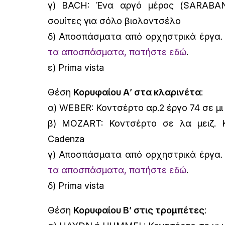
γ) BACH: Ένα αργό μέρος (SARABAN
σουίτες για σόλο βιολοντσέλο
δ) Αποσπάσματα από ορχηστρικά έργα
τα αποσπάσματα, πατήστε εδώ
.
ε) Prima vista
Θέση
Κορυφαίου Α’ στα κλαρινέτα
:
α) WEBER: Κοντσέρτο αρ.2 έργο 74 σε μι 
β) MOZART: Κοντσέρτο σε λα μειζ. 
Cadenza
γ) Αποσπάσματα από ορχηστρικά έργα
τα αποσπάσματα, πατήστε εδώ
.
δ) Prima vista
Θέση
Κορυφαίου Β’ στις τρομπέτες
: