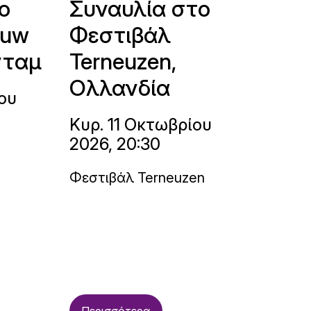
ο
Συναυλία στο
ouw
Φεστιβάλ
νταμ
Terneuzen,
Ολλανδία
ου
Κυρ. 11 Οκτωβρίου
2026, 20:30
Φεστιβάλ Terneuzen