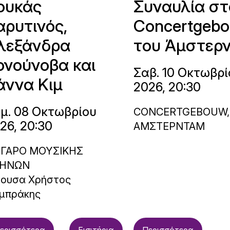
ουκάς
Συναυλία στ
αρυτινός,
Concertgeb
λεξάνδρα
του Άμστερ
ονούνοβα και
Σαβ. 10 Οκτωβρί
άννα Κιμ
2026, 20:30
μ. 08 Οκτωβρίου
CONCERTGEBOUW,
26, 20:30
ΑΜΣΤΕΡΝΤΑΜ
ΓΑΡΟ ΜΟΥΣΙΚΗΣ
ΗΝΩΝ
θουσα Χρήστος
μπράκης