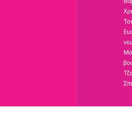
Βα
Χρ
Τσ
Ευ
νε
Μά
βο
Τζ
Σπ