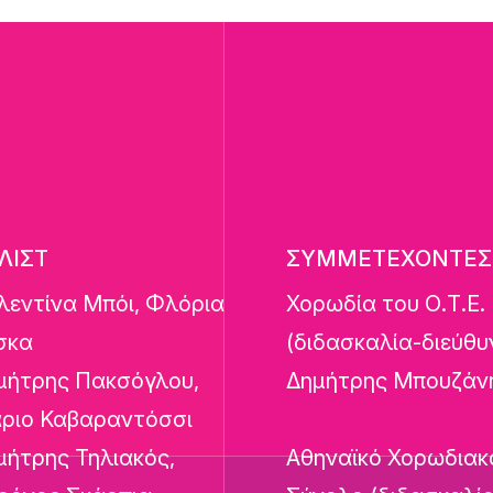
ΛΙΣΤ
ΣΥΜΜΕΤΕΧΟΝΤΕΣ
λεντίνα Μπόι, Φλόρια
Χορωδία του Ο.Τ.Ε.
σκα
(διδασκαλία-διεύθυ
μήτρης Πακσόγλου,
Δημήτρης Μπουζάν
ριο Καβαραντόσσι
μήτρης Τηλιακός,
Αθηναϊκό Χορωδιακ