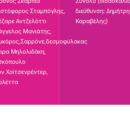
ρόνος Σκάρπια
Σύνολο (διδασκαλί
ιστόφορος Σταμπόγλης,
διεύθυνση: Δημήτρη
έζαρε Αντζελόττι
Καραβέλης)
άγγελος Μανιάτης,
ωκόρος,Σαρρόνε,δεσμοφύλακας
ιρα Μηλολιδάκη,
σκόπουλο
ον Χοϊτσενρέντερ,
ολέττα