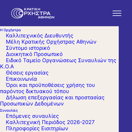
Η Ορχήστρα
Καλλιτεχνικός Διευθυντής
Μέλη Κρατικής Ορχήστρας Αθηνών
Σύντομο ιστορικό
Διοικητικό Προσωπικό
Ειδικό Ταμείο Οργανώσεως Συναυλιών της
Κ.Ο.Α
Θέσεις εργασίας
Επικοινωνία
Όροι και προϋποθέσεις χρήσης του
παρόντος δικτυακού τόπου
Δήλωση επεξεργασίας και προστασίας
Προσωπικών Δεδομένων
Συναυλίες
Επόμενες συναυλίες
Kαλλιτεχνική Περιόδος 2026-2027
Πληροφορίες Εισιτηρίων