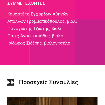
ΣΥΜΜΕΤΕΧΟΝΤΕΣ
Κουαρτέτο Εγχόρδων Αθηνών:
Απόλλων Γραμματικόπουλος, βιολί
Παναγιώτης Τζιώτης, βιολί
Πάρις Αναστασιάδης, βιόλα
Ισίδωρος Σιδέρης, βιολοντσέλο
Προσεχείς Συναυλίες