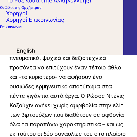
Το Ροζ Κουτί (της Αλληλεγγύης)
Ο μαραθώνιος εκτέλεσης και των πέντε
Οι Φίλοι της Ορχήστρας
έργων για πιάνο και ορχήστρα του Σεργκέι
Χορηγοί
Χορηγοί Επικοινωνίας
Ραχμάνινοφ σε δύο συναπτές βραδιές από
Επικοινωνία
τον ίδιο σολίστα δεν είναι κάτι που μπορεί
να πετύχει ο καθένας· αντιθέτως, είναι
ελάχιστοι οι πιανίστες που διαθέτουν τα
English
πνευματικά, ψυχικά και δεξιοτεχνικά
προσόντα να επιτύχουν έναν τέτοιο άθλο
και -το κυριότερο- να αφήσουν ένα
ουσιώδες ερμηνευτικό αποτύπωμα στα
πέντε γιγάντια αυτά έργα. Ο Ρώσος Ντένις
Κοζούχιν ανήκει χωρίς αμφιβολία στην ελίτ
των βιρτουόζων που διαθέτουν σε αφθονία
όλα τα παραπάνω χαρακτηριστικά – και ως
εκ τούτου οι δύο συναυλίες του στο πλαίσιο