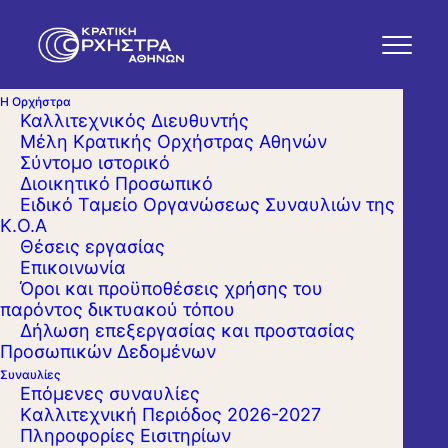
Η Ορχήστρα
Καλλιτεχνικός Διευθυντής
Μέλη Κρατικής Ορχήστρας Αθηνών
Σύντομο ιστορικό
Διοικητικό Προσωπικό
Ειδικό Ταμείο Οργανώσεως Συναυλιών της
Κ.Ο.Α
Θέσεις εργασίας
Επικοινωνία
Όροι και προϋποθέσεις χρήσης του
παρόντος δικτυακού τόπου
Δήλωση επεξεργασίας και προστασίας
Προσωπικών Δεδομένων
Συναυλίες
Επόμενες συναυλίες
Kαλλιτεχνική Περιόδος 2026-2027
Πληροφορίες Εισιτηρίων