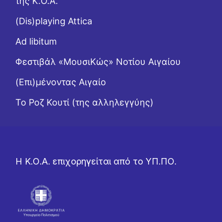
της Κ.Ο.Α.
(Dis)playing Attica
Ad libitum
Φεστιβάλ «ΜουσιΚώς» Νοτίου Αιγαίου
(Επι)μένοντας Αιγαίο
Το Ροζ Κουτί (της αλληλεγγύης)
Η Κ.Ο.Α. επιχορηγείται από το ΥΠ.ΠΟ.