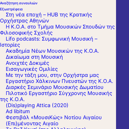
αναμεταδοθεί ζωντανά στο
Αναζήτηση συναυλιών
Εξωστρέφεια
Ξέφωτο του Πάρκου Σταύρος
Στη νέα εποχή – HUB της Κρατικής
Νιάρχος με ελεύθερη είσοδο,
Ορχήστρας Αθηνών
Η Κ.Ο.Α. στο Τμήμα Μουσικών Σπουδών της
καθώς και διαδικτυακά στην
Φιλοσοφικής Σχολής
ιστοσελίδα του ΚΠΙΣΝ, στη σελίδα
Lifo podcasts: Συμφωνική Μουσική –
του στο Facebook και στο κανάλι
Ιστορίες
Ακαδημία Νέων Μουσικών της Κ.Ο.Α.
του στο YouTube.
Δικαίωμα στη Μουσική
Ανοιχτές Δοκιμές
Εισαγωγικές Ομιλίες
Κυρ. 13 Σεπτεμβρίου 2020 20:30
Με την τάξη μου, στην Ορχήστρα μας
Εργαστήριo Χάλκινων Πνευστών της Κ.Ο.Α.
Κέντρο Πολιτισμού Ίδρυμα Σταύρος Νιάρχος
Διαρκές Σεμινάριο Μουσικής Δωματίου
Πιλοτικό Εργαστήριο Σύγχρονης Μουσικής
της Κ.Ο.Α.
(Dis)playing Attica (2020)
Ad libitum
Φεστιβάλ «ΜουσιΚώς» Νοτίου Αιγαίου
(Επι)μένοντας Αιγαίο