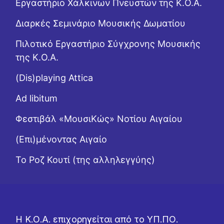
Εργαστήριo Χάλκινων Πνευστών της Κ.Ο.Α.
Διαρκές Σεμινάριο Μουσικής Δωματίου
Πιλοτικό Εργαστήριο Σύγχρονης Μουσικής
της Κ.Ο.Α.
(Dis)playing Attica
Ad libitum
Φεστιβάλ «ΜουσιΚώς» Νοτίου Αιγαίου
(Επι)μένοντας Αιγαίο
Το Ροζ Κουτί (της αλληλεγγύης)
Η Κ.Ο.Α. επιχορηγείται από το ΥΠ.ΠΟ.