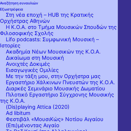
Αναζήτηση συναυλιών
Εξωστρέφεια
Στη νέα εποχή – HUB της Κρατικής
Ορχήστρας Αθηνών
Η Κ.Ο.Α. στο Τμήμα Μουσικών Σπουδών της
Φιλοσοφικής Σχολής
Lifo podcasts: Συμφωνική Μουσική –
Ιστορίες
Ακαδημία Νέων Μουσικών της Κ.Ο.Α.
Δικαίωμα στη Μουσική
Ανοιχτές Δοκιμές
Εισαγωγικές Ομιλίες
Με την τάξη μου, στην Ορχήστρα μας
Εργαστήριo Χάλκινων Πνευστών της Κ.Ο.Α.
Διαρκές Σεμινάριο Μουσικής Δωματίου
Πιλοτικό Εργαστήριο Σύγχρονης Μουσικής
της Κ.Ο.Α.
(Dis)playing Attica (2020)
Ad libitum
Η Κρατική Ορχήστρα Αθηνών, υπό τη
Φεστιβάλ «ΜουσιΚώς» Νοτίου Αιγαίου
(Επι)μένοντας Αιγαίο
διεύθυνση του Βύρωνα Φιδετζή, ερμηνεύει