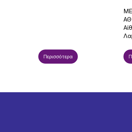
ΜΕ
ΑΘ
Αί
Λα
Περισσότερα
Π