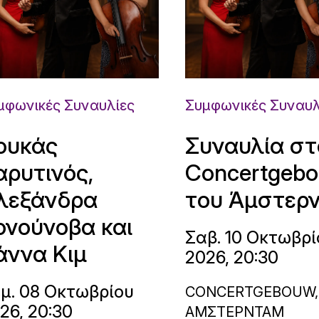
μφωνικές Συναυλίες
Συμφωνικές Συναυλ
ουκάς
Συναυλία στ
αρυτινός,
Concertgeb
λεξάνδρα
του Άμστερ
ονούνοβα και
Σαβ. 10 Οκτωβρί
άννα Κιμ
2026, 20:30
μ. 08 Οκτωβρίου
CONCERTGEBOUW,
26, 20:30
ΑΜΣΤΕΡΝΤΑΜ