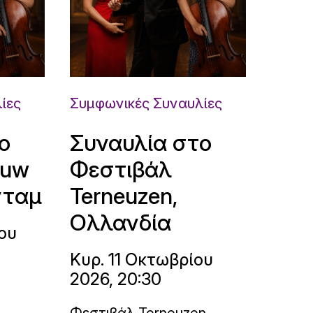
ίες
Συμφωνικές Συναυλίες
ο
Συναυλία στο
ouw
Φεστιβάλ
νταμ
Terneuzen,
Ολλανδία
ου
Κυρ. 11 Οκτωβρίου
2026, 20:30