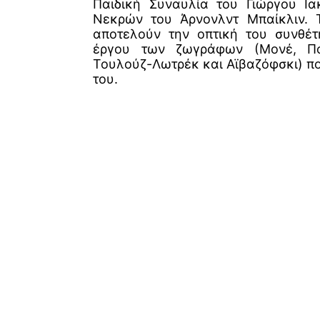
Παιδική Συναυλία του Γιώργου Ια
Νεκρών του Άρνονλντ Μπαίκλιν. 
αποτελούν την οπτική του συνθέ
έργου των ζωγράφων (Μονέ, Πό
Τουλούζ-Λωτρέκ και Αϊβαζόφσκι) π
του.