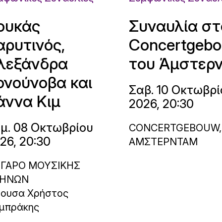
ουκάς
Συναυλία στ
αρυτινός,
Concertgeb
λεξάνδρα
του Άμστερ
ονούνοβα και
Σαβ. 10 Οκτωβρί
άννα Κιμ
2026, 20:30
μ. 08 Οκτωβρίου
CONCERTGEBOUW,
26, 20:30
ΑΜΣΤΕΡΝΤΑΜ
ΓΑΡΟ ΜΟΥΣΙΚΗΣ
ΗΝΩΝ
θουσα Χρήστος
μπράκης