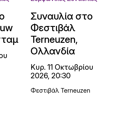
ο
Συναυλία στο
ouw
Φεστιβάλ
νταμ
Terneuzen,
Ολλανδία
ου
Κυρ. 11 Οκτωβρίου
2026, 20:30
Φεστιβάλ Terneuzen