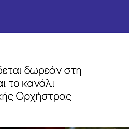
δεται δωρεάν στη
ι το κανάλι
ικής Ορχήστρας