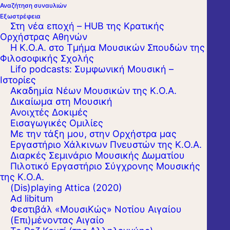
Αναζήτηση συναυλιών
Εξωστρέφεια
Στη νέα εποχή – HUB της Κρατικής
Ορχήστρας Αθηνών
Η Κ.Ο.Α. στο Τμήμα Μουσικών Σπουδών της
Φιλοσοφικής Σχολής
Lifo podcasts: Συμφωνική Μουσική –
Ιστορίες
Ακαδημία Νέων Μουσικών της Κ.Ο.Α.
Δικαίωμα στη Μουσική
Ανοιχτές Δοκιμές
Εισαγωγικές Ομιλίες
Με την τάξη μου, στην Ορχήστρα μας
Εργαστήριo Χάλκινων Πνευστών της Κ.Ο.Α.
Ο διαπρεπής Σλοβάκος μαέστρος Γιούραϊ
Διαρκές Σεμινάριο Μουσικής Δωματίου
Πιλοτικό Εργαστήριο Σύγχρονης Μουσικής
Βαλτσουχά διευθύνει μία σειρά έργων, που
της Κ.Ο.Α.
περιστρέφονται γύρω από την έννοια -και
(Dis)playing Attica (2020)
Ad libitum
κυρίως την αίσθηση- του χορού. Μία
Φεστιβάλ «ΜουσιΚώς» Νοτίου Αιγαίου
ολόκληρη ορχήστρα στροβιλίζεται
(Επι)μένοντας Αιγαίο