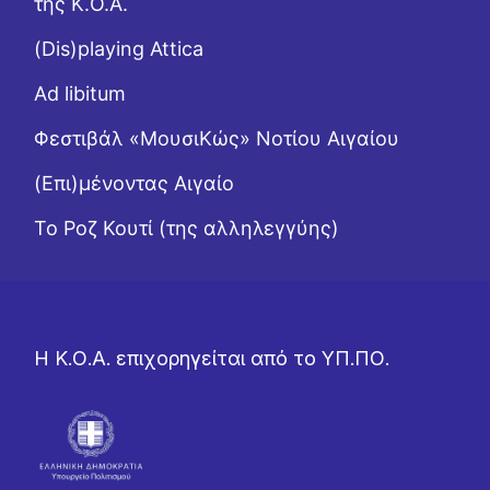
της Κ.Ο.Α.
(Dis)playing Attica
Ad libitum
Φεστιβάλ «ΜουσιΚώς» Νοτίου Αιγαίου
(Επι)μένοντας Αιγαίο
Το Ροζ Κουτί (της αλληλεγγύης)
Η Κ.Ο.Α. επιχορηγείται από το ΥΠ.ΠΟ.