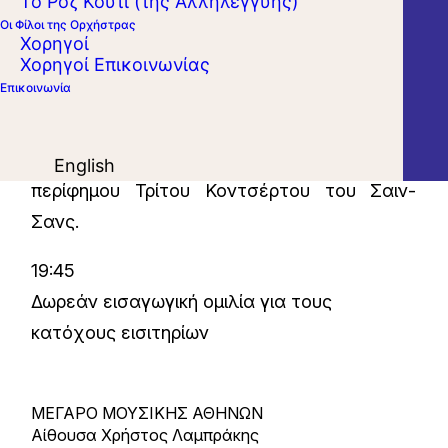
Το Ροζ Κουτί (της Αλληλεγγύης)
ηδυπαθώς σε άλλοτε ειδυλλιακά και άλλοτε
Οι Φίλοι της Ορχήστρας
φρενήρη βαλς των Βέμπερ, Στράους και
Χορηγοί
Χορηγοί Επικοινωνίας
Ραβέλ. Η «χορευτική» βραδιά
Επικοινωνία
συμπληρώνεται με τον εξέχοντα βιολιστή
Σίμο Παπάνα να επιστρατεύει το πάθος και
την δεξιοτεχνία του στην εκτέλεση του
English
περίφημου Τρίτου Κοντσέρτου του Σαιν-
Σανς.
19:45
Δωρεάν εισαγωγική ομιλία για τους
κατόχους εισιτηρίων
ΜΕΓΑΡΟ ΜΟΥΣΙΚΗΣ ΑΘΗΝΩΝ
Αίθουσα Χρήστος Λαμπράκης