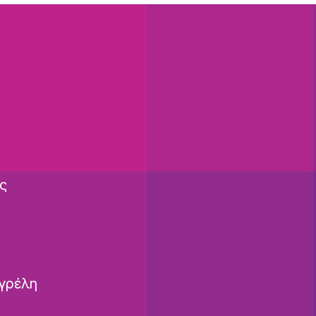
ς
γρέλη