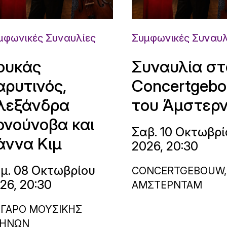
μφωνικές Συναυλίες
Συμφωνικές Συναυλ
ουκάς
Συναυλία στ
αρυτινός,
Concertgeb
λεξάνδρα
του Άμστερ
ονούνοβα και
Σαβ. 10 Οκτωβρί
άννα Κιμ
2026, 20:30
μ. 08 Οκτωβρίου
CONCERTGEBOUW,
26, 20:30
ΑΜΣΤΕΡΝΤΑΜ
ΓΑΡΟ ΜΟΥΣΙΚΗΣ
ΗΝΩΝ