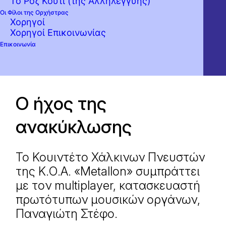
Το Ροζ Κουτί (της Αλληλεγγύης)
Οι Φίλοι της Ορχήστρας
Χορηγοί
Χορηγοί Επικοινωνίας
Επικοινωνία
Ο ήχος της
ανακύκλωσης
Το Κουιντέτο Χάλκινων Πνευστών
της Κ.Ο.Α. «Metallon» συμπράττει
με τον multiplayer, κατασκευαστή
πρωτότυπων μουσικών οργάνων,
Παναγιώτη Στέφο.