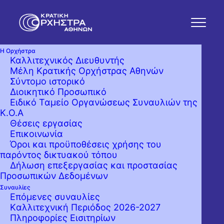
Η Ορχήστρα
Καλλιτεχνικός Διευθυντής
Μέλη Κρατικής Ορχήστρας Αθηνών
Σύντομο ιστορικό
Διοικητικό Προσωπικό
Ειδικό Ταμείο Οργανώσεως Συναυλιών της
Κ.Ο.Α
Θέσεις εργασίας
Επικοινωνία
Όροι και προϋποθέσεις χρήσης του
παρόντος δικτυακού τόπου
Δήλωση επεξεργασίας και προστασίας
Προσωπικών Δεδομένων
Συναυλίες
Επόμενες συναυλίες
Kαλλιτεχνική Περιόδος 2026-2027
Πληροφορίες Εισιτηρίων