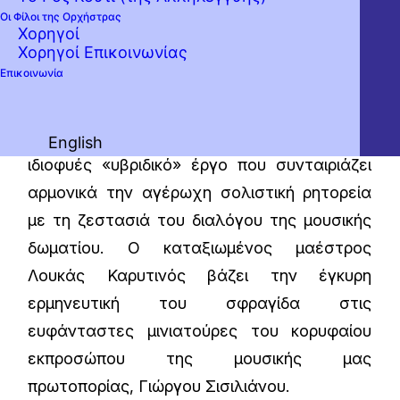
Οι Φίλοι της Ορχήστρας
Χορηγοί
Χορηγοί Επικοινωνίας
Επικοινωνία
Το διακεκριμένο Ελβετικό Τρίο συνεργάζεται
με την Κρατική Ορχήστρα Αθηνών στο
«Τριπλό» Κοντσέρτο του Μπετόβεν, ένα
English
ιδιοφυές «υβριδικό» έργο που συνταιριάζει
αρμονικά την αγέρωχη σολιστική ρητορεία
με τη ζεστασιά του διαλόγου της μουσικής
δωματίου. Ο καταξιωμένος μαέστρος
Λουκάς Καρυτινός βάζει την έγκυρη
ερμηνευτική του σφραγίδα στις
ευφάνταστες μινιατούρες του κορυφαίου
εκπροσώπου της μουσικής μας
πρωτοπορίας, Γιώργου Σισιλιάνου.