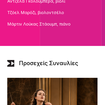
Άντζελα Γκολούμπεβα, βιολί
Τζόελ Μαρόζι, βιολοντσέλο
Μάρτιν Λούκας Στάουμπ, πιάνο
Προσεχείς Συναυλίες