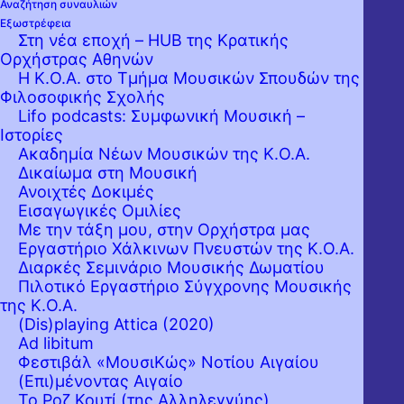
Αναζήτηση συναυλιών
Κυρ. 13 Δεκεμβρίου 2020 20:30
Εξωστρέφεια
Στη νέα εποχή – HUB της Κρατικής
ΜΕΓΑΡΟ ΜΟΥΣΙΚΗΣ ΑΘΗΝΩΝ
Ορχήστρας Αθηνών
Αίθουσα Χρήστος Λαμπράκης
Η Κ.Ο.Α. στο Τμήμα Μουσικών Σπουδών της
Φιλοσοφικής Σχολής
Lifo podcasts: Συμφωνική Μουσική –
Ιστορίες
Ακαδημία Νέων Μουσικών της Κ.Ο.Α.
Δικαίωμα στη Μουσική
Ανοιχτές Δοκιμές
Εισαγωγικές Ομιλίες
Με την τάξη μου, στην Ορχήστρα μας
Εργαστήριo Χάλκινων Πνευστών της Κ.Ο.Α.
Διαρκές Σεμινάριο Μουσικής Δωματίου
Πιλοτικό Εργαστήριο Σύγχρονης Μουσικής
της Κ.Ο.Α.
(Dis)playing Attica (2020)
Ad libitum
Φεστιβάλ «ΜουσιΚώς» Νοτίου Αιγαίου
(Επι)μένοντας Αιγαίο
Το Ροζ Κουτί (της Αλληλεγγύης)