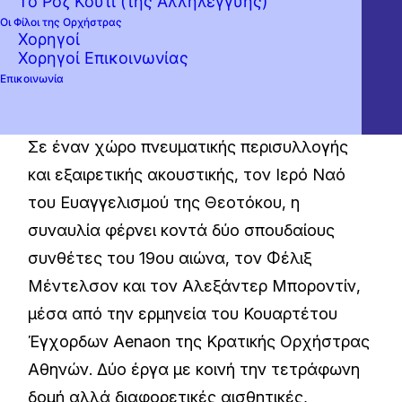
Το Ροζ Κουτί (της Αλληλεγγύης)
Δύο κουαρτέτα – Δύο κόσμοι σε τέσσερις
Οι Φίλοι της Ορχήστρας
Χορηγοί
φωνές
Χορηγοί Επικοινωνίας
Συναυλία του Κουαρτέτου Έγχορδων
Επικοινωνία
Aenaon της Κρατικής Ορχήστρας Αθηνών
Σε έναν χώρο πνευματικής περισυλλογής
και εξαιρετικής ακουστικής, τον Ιερό Ναό
του Ευαγγελισμού της Θεοτόκου, η
συναυλία φέρνει κοντά δύο σπουδαίους
συνθέτες του 19ου αιώνα, τον Φέλιξ
Μέντελσον και τον Αλεξάντερ Μποροντίν,
μέσα από την ερμηνεία του Κουαρτέτου
Έγχορδων Aenaon της Κρατικής Ορχήστρας
Αθηνών. Δύο έργα με κοινή την τετράφωνη
δομή αλλά διαφορετικές αισθητικές,