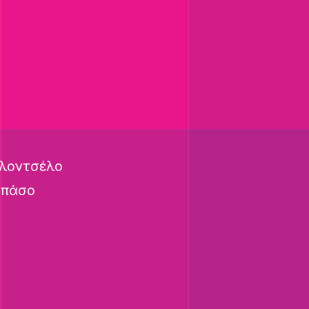
ολοντσέλο
μπάσο