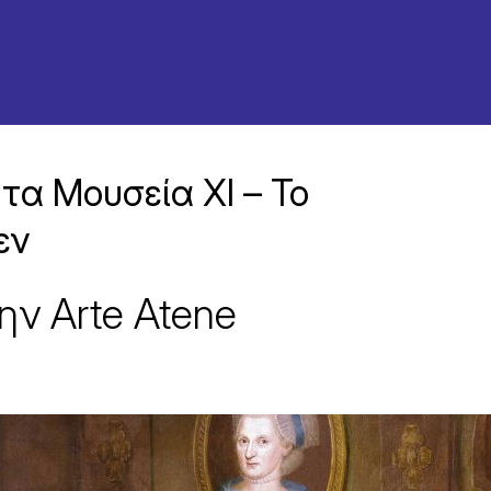
τα Mουσεία XI – Το
εν
ν Arte Atene