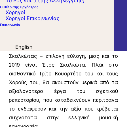
Το Ροζ Κουτί (της Αλληλεγγύης)
Πάντα και δυναμικά παρόν στις συναυλίες
Οι Φίλοι της Ορχήστρας
μουσικής δωματίου της Κρατικής
Χορηγοί
Χορηγοί Επικοινωνίας
Ορχήστρας, το Κουαρτέτο εγχόρδων
Επικοινωνία
Αθηνών προτείνει φέτος ένα αμιγώς
ελληνικό πρόγραμμα, στο επίκεντρο του
English
οποίου βρίσκεται ο μεγάλος Νίκος
Σκαλκώτας – επιλογή εύλογη, μιας και το
2019 είναι Έτος Σκαλκώτα. Πλάι στο
αισθαντικό Τρίτο Κουαρτέτο του και τους
Χορούς του, θα ακουστούν μερικά από τα
αξιολογότερα έργα του σχετικού
ρεπερτορίου, που καταδεικνύουν περίτρανα
το ενδιαφέρον και την αξία που κρύβεται
συχνότατα στην ελληνική μουσική
εργογραφία.