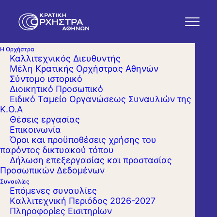
Η Ορχήστρα
Καλλιτεχνικός Διευθυντής
Μέλη Κρατικής Ορχήστρας Αθηνών
Σύντομο ιστορικό
Διοικητικό Προσωπικό
Ειδικό Ταμείο Οργανώσεως Συναυλιών της
Κ.Ο.Α
Θέσεις εργασίας
Επικοινωνία
Όροι και προϋποθέσεις χρήσης του
παρόντος δικτυακού τόπου
Δήλωση επεξεργασίας και προστασίας
Προσωπικών Δεδομένων
Συναυλίες
Επόμενες συναυλίες
Kαλλιτεχνική Περιόδος 2026-2027
Πληροφορίες Εισιτηρίων