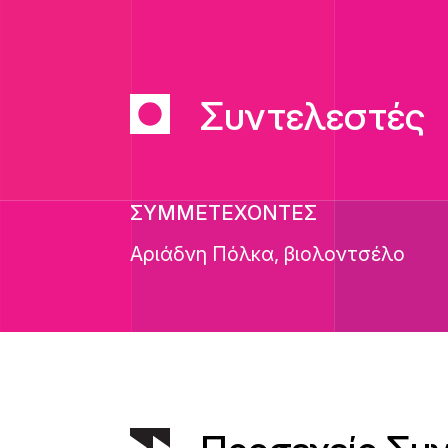
Συντελεστές
ΣΥΜΜΕΤΕΧΟΝΤΕΣ
Αριάδνη Πόλκα, βιολοντσέλο