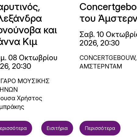
αρυτινός,
Concertgeb
λεξάνδρα
του Άμστερ
ονούνοβα και
Σαβ. 10 Οκτωβρί
άννα Κιμ
2026, 20:30
μ. 08 Οκτωβρίου
CONCERTGEBOUW,
26, 20:30
ΑΜΣΤΕΡΝΤΑΜ
ΓΑΡΟ ΜΟΥΣΙΚΗΣ
ΗΝΩΝ
θουσα Χρήστος
μπράκης
ερισσότερα
Εισιτήρια
Περισσότερα