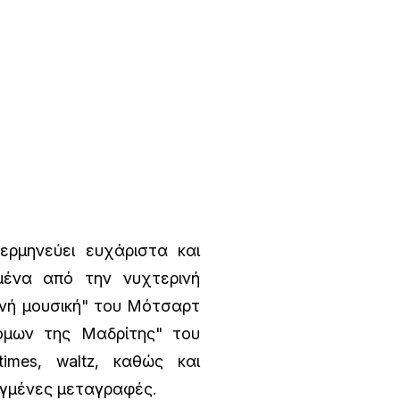
ρμηνεύει ευχάριστα και
μένα από την νυχτερινή
ινή μουσική" του Μότσαρτ
όμων της Μαδρίτης" του
times, waltz, καθώς και
γμένες μεταγραφές.