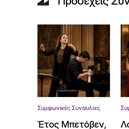
Προσεχείς Συ
Συμφωνικές Συναυλίες
Συ
Έτος Μπετόβεν,
Λ