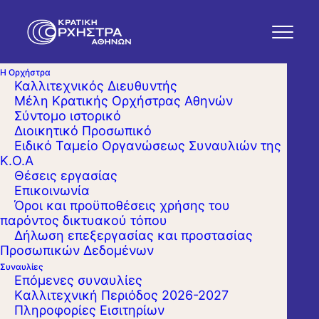
Η Ορχήστρα
Καλλιτεχνικός Διευθυντής
Μέλη Κρατικής Ορχήστρας Αθηνών
Σύντομο ιστορικό
Διοικητικό Προσωπικό
Ειδικό Ταμείο Οργανώσεως Συναυλιών της
Κ.Ο.Α
Θέσεις εργασίας
Επικοινωνία
Όροι και προϋποθέσεις χρήσης του
παρόντος δικτυακού τόπου
Δήλωση επεξεργασίας και προστασίας
Προσωπικών Δεδομένων
Συναυλίες
Επόμενες συναυλίες
Kαλλιτεχνική Περιόδος 2026-2027
Πληροφορίες Εισιτηρίων