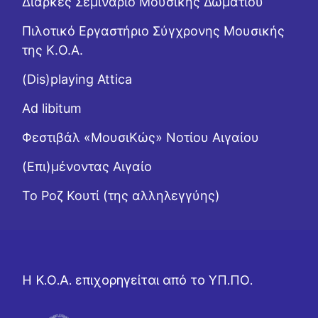
Διαρκές Σεμινάριο Μουσικής Δωματίου
Πιλοτικό Εργαστήριο Σύγχρονης Μουσικής
της Κ.Ο.Α.
(Dis)playing Attica
Ad libitum
Φεστιβάλ «ΜουσιΚώς» Νοτίου Αιγαίου
(Επι)μένοντας Αιγαίο
Το Ροζ Κουτί (της αλληλεγγύης)
Η Κ.Ο.Α. επιχορηγείται από το ΥΠ.ΠΟ.