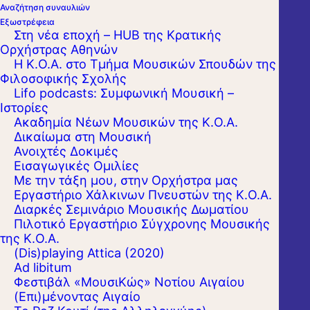
Αναζήτηση συναυλιών
Εξωστρέφεια
Στη νέα εποχή – HUB της Κρατικής
Ορχήστρας Αθηνών
Η Κ.Ο.Α. στο Τμήμα Μουσικών Σπουδών της
Φιλοσοφικής Σχολής
Lifo podcasts: Συμφωνική Μουσική –
Ιστορίες
Ακαδημία Νέων Μουσικών της Κ.Ο.Α.
Δικαίωμα στη Μουσική
Ανοιχτές Δοκιμές
Εισαγωγικές Ομιλίες
Με την τάξη μου, στην Ορχήστρα μας
Εργαστήριo Χάλκινων Πνευστών της Κ.Ο.Α.
Διαρκές Σεμινάριο Μουσικής Δωματίου
Εύθυμοι και χορευτικοί αποκριάτικοι ρυθμοί
Πιλοτικό Εργαστήριο Σύγχρονης Μουσικής
της Κ.Ο.Α.
από το Σύνολο Χάλκινων Πνευστών και
(Dis)playing Attica (2020)
Κρουστών της Κ.Ο.Α. «Metallon»
Ad libitum
Φεστιβάλ «ΜουσιΚώς» Νοτίου Αιγαίου
(Επι)μένοντας Αιγαίο
Έργα των J. Fucik, J. Strauss, H. C. Lumbye,