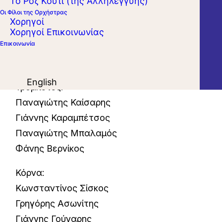
Το Ροζ Κουτί (της Αλληλεγγύης)
C. Saint-Saens, A. Piazzolla, G. Miller, Z. de
Οι Φίλοι της Ορχήστρας
Χορηγοί
Abreu.
Χορηγοί Επικοινωνίας
Επικοινωνία
Σύνολο Χάλκινων Πνευστών και Κρουστών
της Κ.Ο.Α. Metallon:
English
Τρομπέτες:
Παναγιώτης Καίσαρης
Γιάννης Καραμπέτσος
Παναγιώτης Μπαλαμός
Φάνης Βερνίκος
Κόρνα:
Κωνσταντίνος Σίσκος
Γρηγόρης Ασωνίτης
Γιάννης Γούναρης