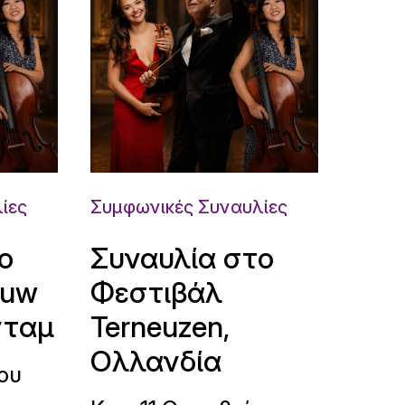
ίες
Συμφωνικές Συναυλίες
ο
Συναυλία στο
ouw
Φεστιβάλ
νταμ
Terneuzen,
Ολλανδία
ου