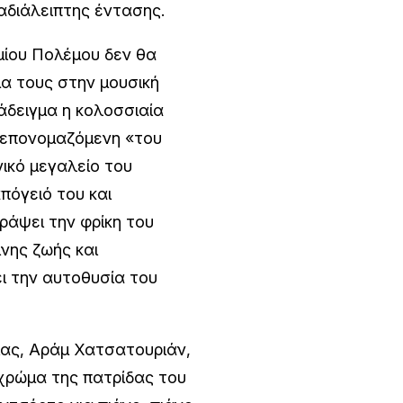
αδιάλειπτης έντασης.
μίου Πολέμου δεν θα
α τους στην μουσική
άδειγμα η κολοσσιαία
 επονομαζόμενη «του
ικό μεγαλείο του
πόγειό του και
ράψει την φρίκη του
νης ζωής και
ει την αυτοθυσία του
ίας, Αράμ Χατσατουριάν,
 χρώμα της πατρίδας του