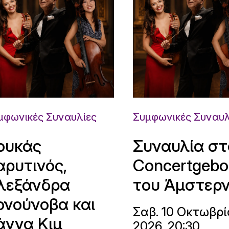
μφωνικές Συναυλίες
Συμφωνικές Συναυλ
ουκάς
Συναυλία στ
αρυτινός,
Concertgeb
λεξάνδρα
του Άμστερ
ονούνοβα και
Σαβ. 10 Οκτωβρί
άννα Κιμ
2026, 20:30