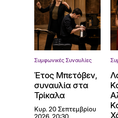
Συμφωνικές Συναυλίες
Συ
Έτος Μπετόβεν,
Λ
συναυλία στα
Κ
Τρίκαλα
Α
Κ
Κυρ. 20 Σεπτεμβρίου
Χ
2026, 20:30