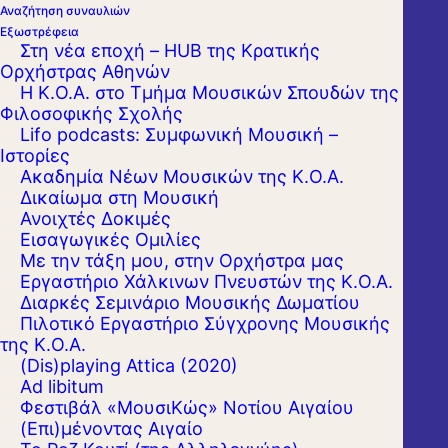
Παρ. 19 Απριλίου 2019 10:30
Αναζήτηση συναυλιών
Εξωστρέφεια
ΜΕΓΑΡΟ ΜΟΥΣΙΚΗΣ ΑΘΗΝΩΝ
Στη νέα εποχή – HUB της Κρατικής
Αίθουσα Χρήστος Λαμπράκης
Ορχήστρας Αθηνών
Η Κ.Ο.Α. στο Τμήμα Μουσικών Σπουδών της
Φιλοσοφικής Σχολής
Lifo podcasts: Συμφωνική Μουσική –
Ιστορίες
Ακαδημία Νέων Μουσικών της Κ.Ο.Α.
Δικαίωμα στη Μουσική
Ανοιχτές Δοκιμές
Εισαγωγικές Ομιλίες
Με την τάξη μου, στην Ορχήστρα μας
Εργαστήριo Χάλκινων Πνευστών της Κ.Ο.Α.
Διαρκές Σεμινάριο Μουσικής Δωματίου
Πιλοτικό Εργαστήριο Σύγχρονης Μουσικής
της Κ.Ο.Α.
(Dis)playing Attica (2020)
Ad libitum
Φεστιβάλ «ΜουσιΚώς» Νοτίου Αιγαίου
(Επι)μένοντας Αιγαίο