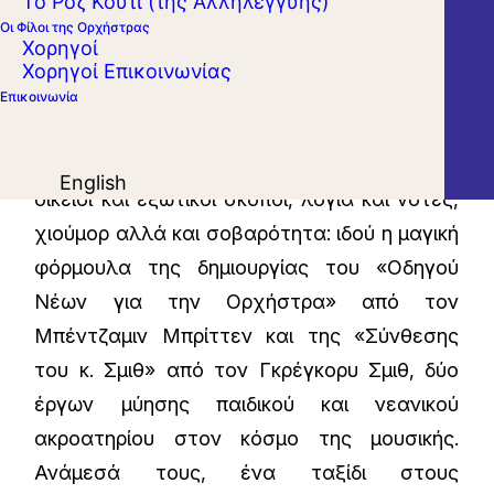
Το Ροζ Κουτί (της Αλληλεγγύης)
Οι Φίλοι της Ορχήστρας
Χορηγοί
Χορηγοί Επικοινωνίας
Εύθυμες και μελαγχολικές μελωδίες,
Επικοινωνία
γρήγοροι και αργοί ρυθμοί, δυνατοί και
σιγανοί ήχοι, μικρά και μεγάλα όργανα,
English
οικείοι και εξωτικοί σκοποί, λόγια και νότες,
χιούμορ αλλά και σοβαρότητα: ιδού η μαγική
φόρμουλα της δημιουργίας του «Οδηγού
Νέων για την Ορχήστρα» από τον
Μπέντζαμιν Μπρίττεν και της «Σύνθεσης
του κ. Σμιθ» από τον Γκρέγκορυ Σμιθ, δύο
έργων μύησης παιδικού και νεανικού
ακροατηρίου στον κόσμο της μουσικής.
Ανάμεσά τους, ένα ταξίδι στους