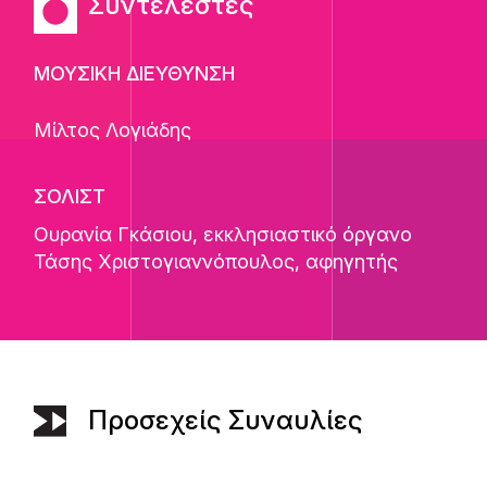
Συντελεστές
ΜΟΥΣΙΚΗ ΔΙΕΥΘΥΝΣΗ
Μίλτος Λογιάδης
ΣΟΛΙΣΤ
Ουρανία Γκάσιου
, εκκλησιαστικό όργανο
Τάσης Χριστογιαννόπουλος
, αφηγητής
Προσεχείς Συναυλίες