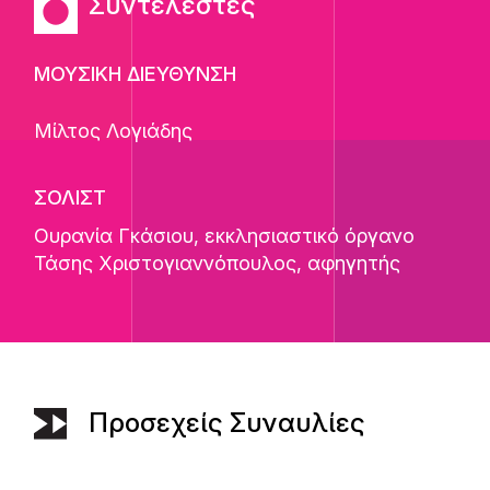
Συντελεστές
ΜΟΥΣΙΚΗ ΔΙΕΥΘΥΝΣΗ
Μίλτος Λογιάδης
ΣΟΛΙΣΤ
Ουρανία Γκάσιου
, εκκλησιαστικό όργανο
Τάσης Χριστογιαννόπουλος
, αφηγητής
Προσεχείς Συναυλίες