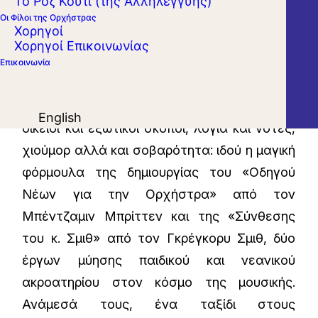
Το Ροζ Κουτί (της Αλληλεγγύης)
Οι Φίλοι της Ορχήστρας
Χορηγοί
Χορηγοί Επικοινωνίας
Εύθυμες και μελαγχολικές μελωδίες,
Επικοινωνία
γρήγοροι και αργοί ρυθμοί, δυνατοί και
σιγανοί ήχοι, μικρά και μεγάλα όργανα,
English
οικείοι και εξωτικοί σκοποί, λόγια και νότες,
χιούμορ αλλά και σοβαρότητα: ιδού η μαγική
φόρμουλα της δημιουργίας του «Οδηγού
Νέων για την Ορχήστρα» από τον
Μπέντζαμιν Μπρίττεν και της «Σύνθεσης
του κ. Σμιθ» από τον Γκρέγκορυ Σμιθ, δύο
έργων μύησης παιδικού και νεανικού
ακροατηρίου στον κόσμο της μουσικής.
Ανάμεσά τους, ένα ταξίδι στους