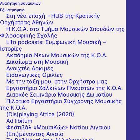
Πεμ. 18 Απριλίου 2019 10:30
Αναζήτηση συναυλιών
Εξωστρέφεια
ΜΕΓΑΡΟ ΜΟΥΣΙΚΗΣ ΑΘΗΝΩΝ
Στη νέα εποχή – HUB της Κρατικής
Αίθουσα Χρήστος Λαμπράκης
Ορχήστρας Αθηνών
Η Κ.Ο.Α. στο Τμήμα Μουσικών Σπουδών της
Φιλοσοφικής Σχολής
Lifo podcasts: Συμφωνική Μουσική –
Ιστορίες
Ακαδημία Νέων Μουσικών της Κ.Ο.Α.
Δικαίωμα στη Μουσική
Ανοιχτές Δοκιμές
Εισαγωγικές Ομιλίες
Με την τάξη μου, στην Ορχήστρα μας
Εργαστήριo Χάλκινων Πνευστών της Κ.Ο.Α.
Διαρκές Σεμινάριο Μουσικής Δωματίου
Πιλοτικό Εργαστήριο Σύγχρονης Μουσικής
της Κ.Ο.Α.
(Dis)playing Attica (2020)
Ad libitum
Φεστιβάλ «ΜουσιΚώς» Νοτίου Αιγαίου
(Επι)μένοντας Αιγαίο