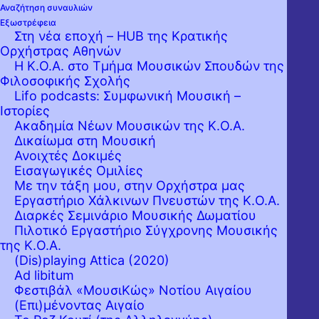
Αναζήτηση συναυλιών
Εξωστρέφεια
Στη νέα εποχή – HUB της Κρατικής
Ορχήστρας Αθηνών
Η Κ.Ο.Α. στο Τμήμα Μουσικών Σπουδών της
Φιλοσοφικής Σχολής
Lifo podcasts: Συμφωνική Μουσική –
Ιστορίες
Ακαδημία Νέων Μουσικών της Κ.Ο.Α.
Δικαίωμα στη Μουσική
Ανοιχτές Δοκιμές
Εισαγωγικές Ομιλίες
Με την τάξη μου, στην Ορχήστρα μας
Εργαστήριo Χάλκινων Πνευστών της Κ.Ο.Α.
Η νέα καλλιτεχνική περίοδος της Κρατικής
Διαρκές Σεμινάριο Μουσικής Δωματίου
Πιλοτικό Εργαστήριο Σύγχρονης Μουσικής
Ορχήστρας Αθηνών ξεκινά με δύο
της Κ.Ο.Α.
πραγματικά «τιτάνια» έργα: το Κοντσέρτο
(Dis)playing Attica (2020)
Ad libitum
για βιολί του μεγάλου συνθέτη Νίκου
Φεστιβάλ «ΜουσιΚώς» Νοτίου Αιγαίου
Σκαλκώτα –με σολίστα τον σημαντικό
(Επι)μένοντας Αιγαίο