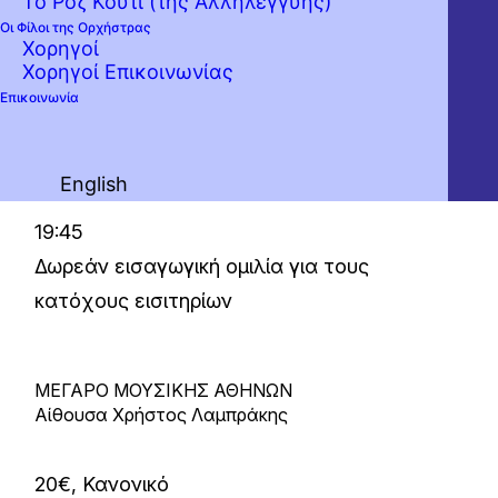
Το Ροζ Κουτί (της Αλληλεγγύης)
Έλληνα βιρτουόζο Γιώργο Δεμερτζή– και την
Οι Φίλοι της Ορχήστρας
Πρώτη Συμφωνία του Μάλερ, έργο με
Χορηγοί
Χορηγοί Επικοινωνίας
τεράστιο μεταφυσικό βάθος αλλά και
Επικοινωνία
νεανική φρεσκάδα, που διευθύνει ο
αρχιμουσικός και καλλιτεχνικός διευθυντής
της Κ.Ο.Α. Βασίλης Χριστόπουλος.
English
19:45
Δωρεάν εισαγωγική ομιλία για τους
κατόχους εισιτηρίων
ΜΕΓΑΡΟ ΜΟΥΣΙΚΗΣ ΑΘΗΝΩΝ
Αίθουσα Χρήστος Λαμπράκης
20€, Κανονικό