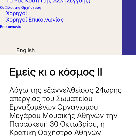
Το Ροζ Κουτί (της Αλληλεγγύης)
Οι Φίλοι της Ορχήστρας
Χορηγοί
Χορηγοί Επικοινωνίας
Επικοινωνία
English
Εμείς κι ο κόσμος ΙΙ
Λόγω της εξαγγελθείσας 24ωρης
απεργίας του Σωματείου
Εργαζομένων Οργανισμού
Μεγάρου Μουσικής Αθηνών την
Παρασκευή 30 Οκτωβρίου, η
Κρατική Ορχήστρα Αθηνών