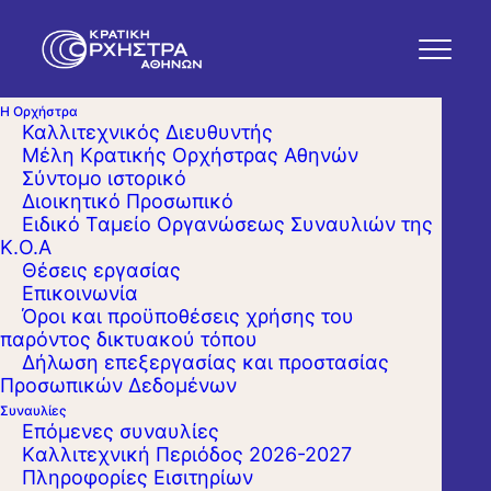
Η Ορχήστρα
Καλλιτεχνικός Διευθυντής
Μέλη Κρατικής Ορχήστρας Αθηνών
Σύντομο ιστορικό
Διοικητικό Προσωπικό
Ειδικό Ταμείο Οργανώσεως Συναυλιών της
Κ.Ο.Α
Θέσεις εργασίας
Επικοινωνία
Όροι και προϋποθέσεις χρήσης του
παρόντος δικτυακού τόπου
Δήλωση επεξεργασίας και προστασίας
Προσωπικών Δεδομένων
Συναυλίες
Επόμενες συναυλίες
Kαλλιτεχνική Περιόδος 2026-2027
Πληροφορίες Εισιτηρίων