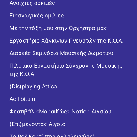
Ανοιχτές δοκιμές
Εισαγωγικές ομιλίες
Με την τάξη μου στην Ορχήστρα μας
Εργαστήριo Χάλκινων Πνευστών της Κ.Ο.Α.
Διαρκές Σεμινάριο Μουσικής Δωματίου
Πιλοτικό Εργαστήριο Σύγχρονης Μουσικής
της Κ.Ο.Α.
(Dis)playing Attica
Ad libitum
Φεστιβάλ «ΜουσιΚώς» Νοτίου Αιγαίου
(Επι)μένοντας Αιγαίο
Το Ροζ Κουτί (της αλληλεγγύης)