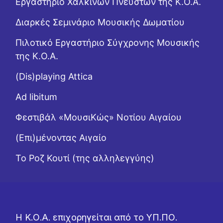
Εργαστήριo Χάλκινων Πνευστών της Κ.Ο.Α.
Διαρκές Σεμινάριο Μουσικής Δωματίου
Πιλοτικό Εργαστήριο Σύγχρονης Μουσικής
της Κ.Ο.Α.
(Dis)playing Attica
Ad libitum
Φεστιβάλ «ΜουσιΚώς» Νοτίου Αιγαίου
(Επι)μένοντας Αιγαίο
Το Ροζ Κουτί (της αλληλεγγύης)
Η Κ.Ο.Α. επιχορηγείται από το ΥΠ.ΠΟ.