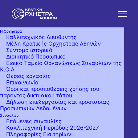
Η Ορχήστρα
Καλλιτεχνικός Διευθυντής
Μέλη Κρατικής Ορχήστρας Αθηνών
Σύντομο ιστορικό
Διοικητικό Προσωπικό
Ειδικό Ταμείο Οργανώσεως Συναυλιών της
Κ.Ο.Α
Θέσεις εργασίας
Επικοινωνία
Όροι και προϋποθέσεις χρήσης του
παρόντος δικτυακού τόπου
Δήλωση επεξεργασίας και προστασίας
Προσωπικών Δεδομένων
Συναυλίες
Επόμενες συναυλίες
Kαλλιτεχνική Περιόδος 2026-2027
Πληροφορίες Εισιτηρίων