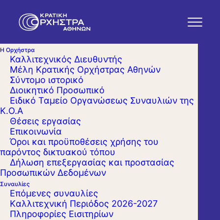
Η Ορχήστρα
Καλλιτεχνικός Διευθυντής
Μέλη Κρατικής Ορχήστρας Αθηνών
Σύντομο ιστορικό
Διοικητικό Προσωπικό
Ειδικό Ταμείο Οργανώσεως Συναυλιών της
Κ.Ο.Α
Θέσεις εργασίας
Επικοινωνία
Όροι και προϋποθέσεις χρήσης του
παρόντος δικτυακού τόπου
Δήλωση επεξεργασίας και προστασίας
Προσωπικών Δεδομένων
Συναυλίες
Επόμενες συναυλίες
Kαλλιτεχνική Περιόδος 2026-2027
Πληροφορίες Εισιτηρίων