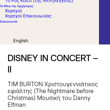
Το Ροζ Κουτί (της Αλληλεγγύης)
Οι Φίλοι της Ορχήστρας
Χορηγοί
Χορηγοί Επικοινωνίας
Επικοινωνία
English
DISNEY IN CONCERT –
ΙΙ
TIM BURTON Χριστουγεννιάτικος
εφιάλτης (The Nightmare before
Christmas) Μουσική του Danny
Elfman