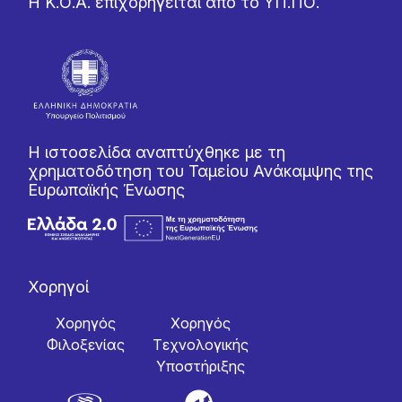
Η Κ.Ο.Α. επιχορηγείται από το ΥΠ.ΠΟ.
Η ιστοσελίδα αναπτύχθηκε με τη
χρηματοδότηση του Ταμείου Ανάκαμψης της
Ευρωπαϊκής Ένωσης
Χορηγοί
Χορηγός
Χορηγός
Φιλοξενίας
Tεχνολογικής
Yποστήριξης