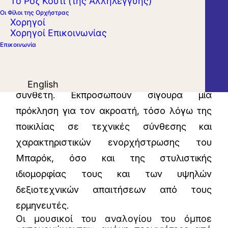
Το Ροζ Κουτί (της Αλληλεγγύης)
Οι Φίλοι της Ορχήστρας
Συνθέσεις αινιγματικές, οι δύο από τις έξι
Χορηγοί
Σονάτες σε Τρίο για δύο όμποε, φαγκότο και
Χορηγοί Επικοινωνίας
Επικοινωνία
μπάσο κοντίνουο του Τσέχου Γιάν Ντισμάς
Ζελένκα, θα μπορούσαν να αποτελούν
σημείο αναφοράς στο έργο του ξεχασμένου
English
συνθέτη. Εκπροσωπούν σίγουρα μία
πρόκληση για τον ακροατή, τόσο λόγω της
ποικιλίας σε τεχνικές σύνθεσης και
χαρακτηριστικών ενορχήστρωσης του
Μπαρόκ, όσο και της στυλιστικής
ιδιομορφίας τους και των υψηλών
δεξιοτεχνικών απαιτήσεων από τους
ερμηνευτές.
Οι μουσικοί του αναλογίου του όμποε