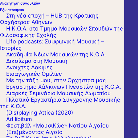
Αναζήτηση συναυλιών
Εξωστρέφεια
Στη νέα εποχή – HUB της Κρατικής
Ορχήστρας Αθηνών
Η Κ.Ο.Α. στο Τμήμα Μουσικών Σπουδών της
Φιλοσοφικής Σχολής
Lifo podcasts: Συμφωνική Μουσική –
Ιστορίες
Ακαδημία Νέων Μουσικών της Κ.Ο.Α.
Δικαίωμα στη Μουσική
Ανοιχτές Δοκιμές
Εισαγωγικές Ομιλίες
Με την τάξη μου, στην Ορχήστρα μας
Ο αρκετά ασυνήθιστος συνδυασμός ξύλινων
Εργαστήριo Χάλκινων Πνευστών της Κ.Ο.Α.
Διαρκές Σεμινάριο Μουσικής Δωματίου
πνευστών με διπλή γλωσσίδα (όμποε και
Πιλοτικό Εργαστήριο Σύγχρονης Μουσικής
φαγκότο) με το τσέμπαλο, τον «βασιλιά»
της Κ.Ο.Α.
(Dis)playing Attica (2020)
των μουσικών οργάνων της εποχής του
Ad libitum
Μπαρόκ, πρωταγωνιστεί σε αυτή τη
Φεστιβάλ «ΜουσιΚώς» Νοτίου Αιγαίου
(Επι)μένοντας Αιγαίο
συναυλία μουσικής δωματίου.