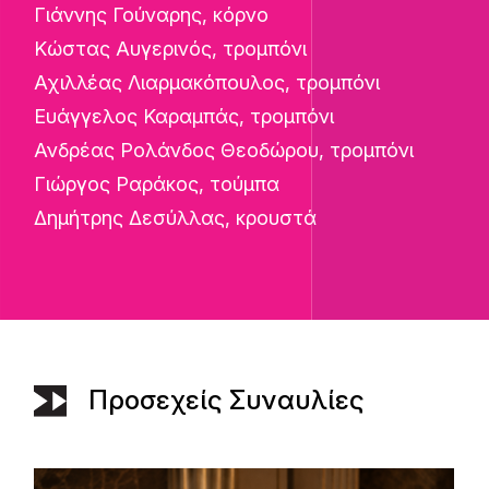
Γιάννης Γούναρης, κόρνο
Κώστας Αυγερινός, τρομπόνι
Αχιλλέας Λιαρμακόπουλος, τρομπόνι
Ευάγγελος Καραμπάς, τρομπόνι
Ανδρέας Ρολάνδος Θεοδώρου, τρομπόνι
Γιώργος Ραράκος, τούμπα
Δημήτρης Δεσύλλας, κρουστά
Προσεχείς Συναυλίες