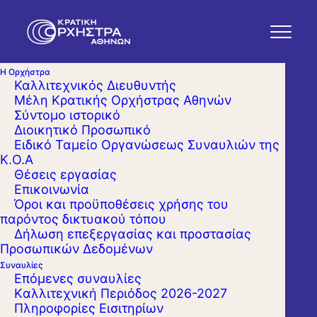
Η Ορχήστρα
Καλλιτεχνικός Διευθυντής
Μέλη Κρατικής Ορχήστρας Αθηνών
Σύντομο ιστορικό
Διοικητικό Προσωπικό
Ειδικό Ταμείο Οργανώσεως Συναυλιών της
Κ.Ο.Α
Θέσεις εργασίας
Επικοινωνία
Όροι και προϋποθέσεις χρήσης του
παρόντος δικτυακού τόπου
Δήλωση επεξεργασίας και προστασίας
Προσωπικών Δεδομένων
Συναυλίες
Επόμενες συναυλίες
Kαλλιτεχνική Περιόδος 2026-2027
Πληροφορίες Εισιτηρίων