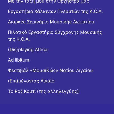
Με την τάξη μου στην Ορχήστρα μας
Εργαστήριo Χάλκινων Πνευστών της Κ.Ο.Α.
Διαρκές Σεμινάριο Μουσικής Δωματίου
Πιλοτικό Εργαστήριο Σύγχρονης Μουσικής
της Κ.Ο.Α.
(Dis)playing Attica
Ad libitum
Φεστιβάλ «ΜουσιΚώς» Νοτίου Αιγαίου
(Επι)μένοντας Αιγαίο
Το Ροζ Κουτί (της αλληλεγγύης)