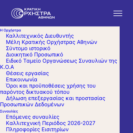
Η Ορχήστρα
Καλλιτεχνικός Διευθυντής
Μέλη Κρατικής Ορχήστρας Αθηνών
Σύντομο ιστορικό
Διοικητικό Προσωπικό
Ειδικό Ταμείο Οργανώσεως Συναυλιών της
Κ.Ο.Α
Θέσεις εργασίας
Επικοινωνία
Όροι και προϋποθέσεις χρήσης του
παρόντος δικτυακού τόπου
Δήλωση επεξεργασίας και προστασίας
Προσωπικών Δεδομένων
Συναυλίες
Επόμενες συναυλίες
Kαλλιτεχνική Περιόδος 2026-2027
Πληροφορίες Εισιτηρίων