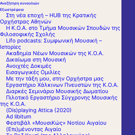
Αναζήτηση συναυλιών
Εξωστρέφεια
Στη νέα εποχή – HUB της Κρατικής
Ορχήστρας Αθηνών
Η Κ.Ο.Α. στο Τμήμα Μουσικών Σπουδών της
Φιλοσοφικής Σχολής
Lifo podcasts: Συμφωνική Μουσική –
Ιστορίες
Ακαδημία Νέων Μουσικών της Κ.Ο.Α.
Δικαίωμα στη Μουσική
Ανοιχτές Δοκιμές
Εισαγωγικές Ομιλίες
Με την τάξη μου, στην Ορχήστρα μας
Έργα των Ντιέγκο Ορτίθ, Σαντιάγο ντε
Εργαστήριo Χάλκινων Πνευστών της Κ.Ο.Α.
Διαρκές Σεμινάριο Μουσικής Δωματίου
Μουρσία, Φραντσέσκο Κορμπέττα, Τομπίας
Πιλοτικό Εργαστήριο Σύγχρονης Μουσικής
Χιουμ, Τζουζέπε Μαρία Γιακίνι, Τζοβάνι
της Κ.Ο.Α.
(Dis)playing Attica (2020)
Τζιρόλαμο Κάπσμπεργκερ, Γιόχαν Σενκ,
Ad libitum
Ρομπέρ ντε Βιζέ και Μαρέν Μαραί
Φεστιβάλ «ΜουσιΚώς» Νοτίου Αιγαίου
(Επι)μένοντας Αιγαίο