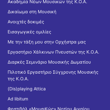
Ακαδημία Νέων Μουσικών της Κ.Ο.Α.
Δικαίωμα στη Μουσική
Ανοιχτές δοκιμές
Εισαγωγικές ομιλίες
Με την τάξη μου στην Ορχήστρα μας
Εργαστήριo Χάλκινων Πνευστών της Κ.Ο.Α.
Διαρκές Σεμινάριο Μουσικής Δωματίου
Πιλοτικό Εργαστήριο Σύγχρονης Μουσικής
της Κ.Ο.Α.
(Dis)playing Attica
Ad libitum
Φεστιβάλ «ΜουσιΚώς» Νοτίου Αιγαίου