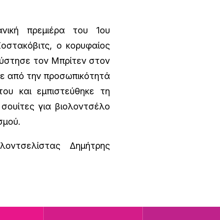
νική πρεμιέρα του 1ου
οστακόβιτς, ο κορυφαίος
ύστησε τον Μπρίτεν στον
κε από την προσωπικότητά
του και εμπιστεύθηκε τη
 σουίτες για βιολοντσέλο
σμού.
οντσελίστας Δημήτρης