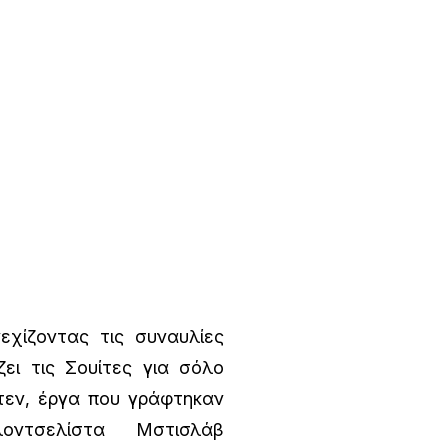
χίζοντας τις συναυλίες
ζει τις Σουίτες για σόλο
τεν, έργα που γράφτηκαν
οντσελίστα Μστισλάβ