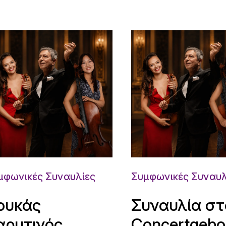
μφωνικές Συναυλίες
Συμφωνικές Συναυλ
ουκάς
Συναυλία στ
αρυτινός,
Concertgeb