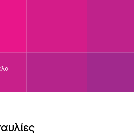
έλο
ναυλίες