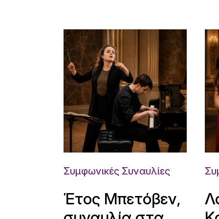
Συμφωνικές Συναυλίες
Συ
Έτος Μπετόβεν,
Λ
συναυλία στα
Κ