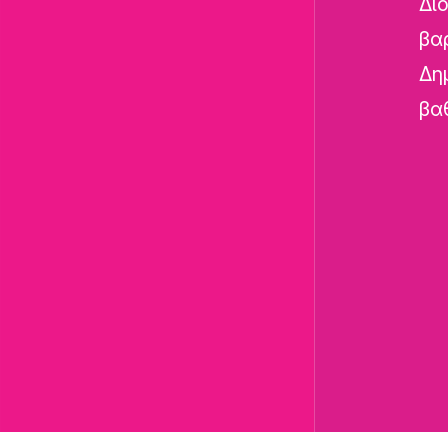
Δι
βα
Δη
βα