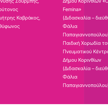
ονύσης Σούρμπης,
Δήμου Κορινθίων «
ρύτονος
Femina»
μήτρης Καβράκος,
(Διδασκαλία – διεύθ
θύφωνος
Φάλια
Παπαγιαννοπούλου
Παιδική Χορωδία το
Πνευματικού Κέντρ
Δήμου Κορινθίων
(Διδασκαλία – διεύθ
Φάλια
Παπαγιαννοπούλου