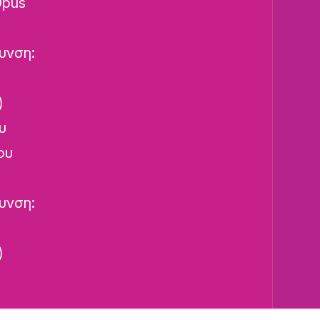
Opus
υνση:
)
υ
ου
υνση:
)