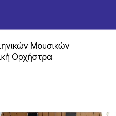
ληνικών Μουσικών
τική Ορχήστρα