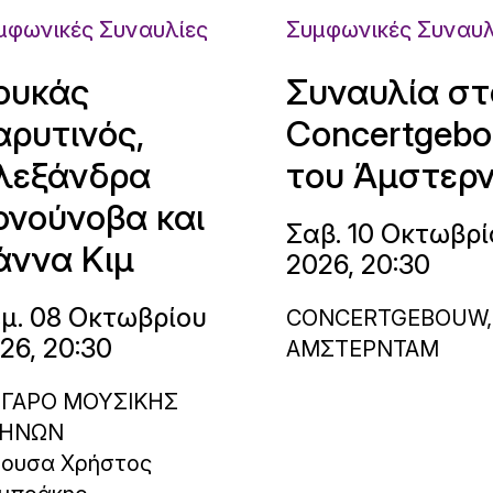
μφωνικές Συναυλίες
Συμφωνικές Συναυλ
ουκάς
Συναυλία στ
αρυτινός,
Concertgeb
λεξάνδρα
του Άμστερ
ονούνοβα και
Σαβ. 10 Οκτωβρί
άννα Κιμ
2026, 20:30
μ. 08 Οκτωβρίου
CONCERTGEBOUW,
26, 20:30
ΑΜΣΤΕΡΝΤΑΜ
ΓΑΡΟ ΜΟΥΣΙΚΗΣ
ΗΝΩΝ
θουσα Χρήστος