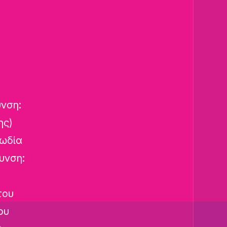
υνση:
ης)
ρωδία
υνση:
του
ου