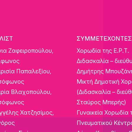
ΛΙΣΤ
ΣΥΜΜΕΤΕΧΟΝΤΕΣ
νια Ζαφειροπούλου,
Χορωδία της Ε.Ρ.Τ.
ίφωνος
Διδασκαλία – διεύθ
ρισία Παπαλεξίου,
Δημήτρης Μπουζάν
σόφωνος
Μικτή Δημοτική Χο
ρία Βλαχοπούλου,
(Διδασκαλία – διεύθ
σόφωνος
Σταύρος Μπερής)
γγέλης Χατζησίμος,
Γυναικεία Χορωδία 
νόρος
Πνευματικού Κέντρ