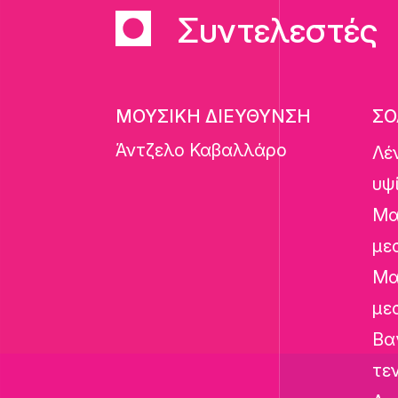
Συντελεστές
ΜΟΥΣΙΚΗ ΔΙΕΥΘΥΝΣΗ
ΣΟ
Άντζελο Καβαλλάρο
Λέ
υψ
Μα
με
Μα
με
Βα
τε