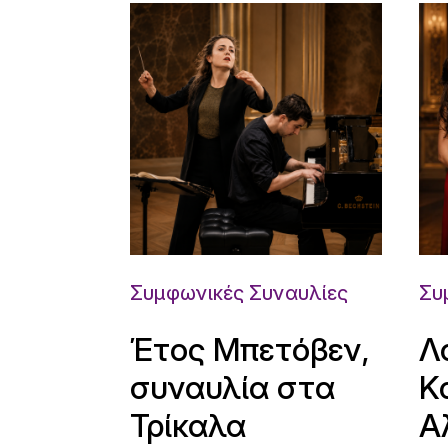
Συμφωνικές Συναυλίες
Συ
Έτος Μπετόβεν,
Λ
συναυλία στα
Κ
Τρίκαλα
Α