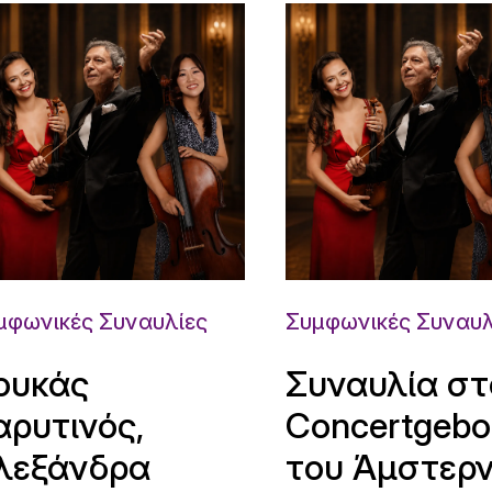
μφωνικές Συναυλίες
Συμφωνικές Συναυλ
ουκάς
Συναυλία στ
αρυτινός,
Concertgeb
λεξάνδρα
του Άμστερ