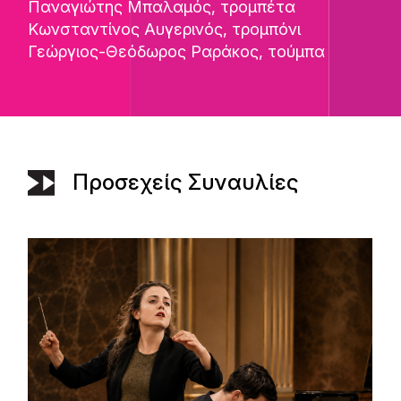
Παναγιώτης Μπαλαμός
, τρομπέτα
Κωνσταντίνος Αυγερινός
, τρομπόνι
Γεώργιος-Θεόδωρος Ραράκος
, τούμπα
Προσεχείς Συναυλίες