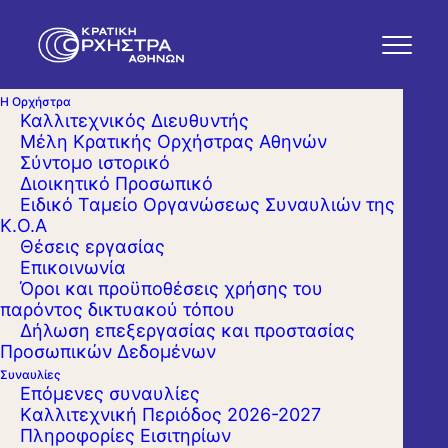
Η Ορχήστρα
Καλλιτεχνικός Διευθυντής
Μέλη Κρατικής Ορχήστρας Αθηνών
Σύντομο ιστορικό
Διοικητικό Προσωπικό
Ειδικό Ταμείο Οργανώσεως Συναυλιών της
Κ.Ο.Α
Θέσεις εργασίας
Επικοινωνία
Όροι και προϋποθέσεις χρήσης του
παρόντος δικτυακού τόπου
Δήλωση επεξεργασίας και προστασίας
Προσωπικών Δεδομένων
Συναυλίες
Επόμενες συναυλίες
Kαλλιτεχνική Περιόδος 2026-2027
Πληροφορίες Εισιτηρίων