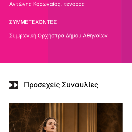
Αντώνης Κορωναίος
, τενόρος
ΣΥΜΜΕΤΕΧΟΝΤΕΣ
Συμφωνική Ορχήστρα Δήμου Αθηναίων
Προσεχείς Συναυλίες