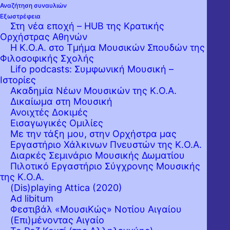
Αίθουσα Δημήτρης Μητρόπουλος
Αναζήτηση συναυλιών
Εξωστρέφεια
Στη νέα εποχή – HUB της Κρατικής
Ορχήστρας Αθηνών
Η Κ.Ο.Α. στο Τμήμα Μουσικών Σπουδών της
Φιλοσοφικής Σχολής
Lifo podcasts: Συμφωνική Μουσική –
Ιστορίες
Ακαδημία Νέων Μουσικών της Κ.Ο.Α.
Δικαίωμα στη Μουσική
Ανοιχτές Δοκιμές
Εισαγωγικές Ομιλίες
Με την τάξη μου, στην Ορχήστρα μας
Εργαστήριo Χάλκινων Πνευστών της Κ.Ο.Α.
Διαρκές Σεμινάριο Μουσικής Δωματίου
Πιλοτικό Εργαστήριο Σύγχρονης Μουσικής
της Κ.Ο.Α.
(Dis)playing Attica (2020)
Ad libitum
Φεστιβάλ «ΜουσιΚώς» Νοτίου Αιγαίου
(Επι)μένοντας Αιγαίο