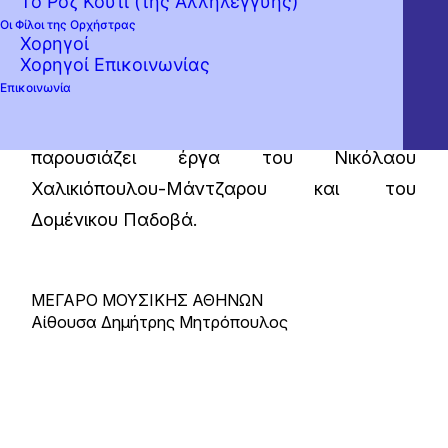
Το Ροζ Κουτί (της Αλληλεγγύης)
Οι Φίλοι της Ορχήστρας
Η Κρατική Ορχήστρα Αθηνών φιλοξενεί τη
Χορηγοί
Χορηγοί Επικοινωνίας
Συμφωνική Ορχήστρα του Δήμου
Επικοινωνία
Αθηναίων στην 2η συναυλία των Ελληνικών
Μουσικών Γιορτών 2010, η οποία
παρουσιάζει έργα του Νικόλαου
Χαλικιόπουλου-Μάντζαρου και του
Δομένικου Παδοβά.
ΜΕΓΑΡΟ ΜΟΥΣΙΚΗΣ ΑΘΗΝΩΝ
Αίθουσα Δημήτρης Μητρόπουλος