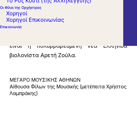
Το Ροζ Κουτί (της Αλληλεγγύης)
αρχιμουσικού Michel Plasson θα
Οι Φίλοι της Ορχήστρας
Χορηγοί
παρουσιάσει έργα των Maurice Ravel και
Χορηγοί Επικοινωνίας
Ernest Chausson. Σολίστ στο «Ποίημα» του
Επικοινωνία
Chausson και στην «Τσιγγάνα» του Ravel
είναι η πολυβραβευμένη νέα Ελληνίδα
βιολονίστα Αρετή Ζούλα.
ΜΕΓΑΡΟ ΜΟΥΣΙΚΗΣ ΑΘΗΝΩΝ
Αίθουσα Φίλων της Μουσικής (μετέπειτα Χρήστος
Λαμπράκης)