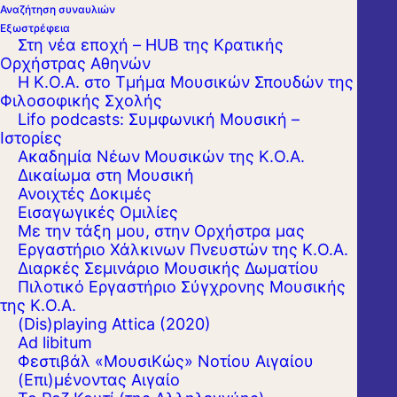
Αναζήτηση συναυλιών
Εξωστρέφεια
Στη νέα εποχή – HUB της Κρατικής
Ορχήστρας Αθηνών
Η Κ.Ο.Α. στο Τμήμα Μουσικών Σπουδών της
Φιλοσοφικής Σχολής
Lifo podcasts: Συμφωνική Μουσική –
Ιστορίες
Ακαδημία Νέων Μουσικών της Κ.Ο.Α.
Δικαίωμα στη Μουσική
Ανοιχτές Δοκιμές
Εισαγωγικές Ομιλίες
Με την τάξη μου, στην Ορχήστρα μας
Εργαστήριo Χάλκινων Πνευστών της Κ.Ο.Α.
Διαρκές Σεμινάριο Μουσικής Δωματίου
Πιλοτικό Εργαστήριο Σύγχρονης Μουσικής
της Κ.Ο.Α.
(Dis)playing Attica (2020)
Ad libitum
Φεστιβάλ «ΜουσιΚώς» Νοτίου Αιγαίου
Η Κρατική Ορχήστρα Αθηνών υπό τη
(Επι)μένοντας Αιγαίο
διεύθυνση του παγκοσμίου φήμης