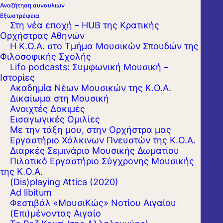
Αναζήτηση συναυλιών
Εξωστρέφεια
Στη νέα εποχή – HUB της Κρατικής
Ορχήστρας Αθηνών
Η Κ.Ο.Α. στο Τμήμα Μουσικών Σπουδών της
Φιλοσοφικής Σχολής
Lifo podcasts: Συμφωνική Μουσική –
Ιστορίες
Ακαδημία Νέων Μουσικών της Κ.Ο.Α.
Δικαίωμα στη Μουσική
Ανοιχτές Δοκιμές
Εισαγωγικές Ομιλίες
Με την τάξη μου, στην Ορχήστρα μας
Εργαστήριo Χάλκινων Πνευστών της Κ.Ο.Α.
Διαρκές Σεμινάριο Μουσικής Δωματίου
Πιλοτικό Εργαστήριο Σύγχρονης Μουσικής
της Κ.Ο.Α.
(Dis)playing Attica (2020)
Ad libitum
Η Κρατική Ορχήστρα Αθηνών υπό τη
Φεστιβάλ «ΜουσιΚώς» Νοτίου Αιγαίου
διεύθυνση του διεθνούς φήμης Βούλγαρου
(Επι)μένοντας Αιγαίο