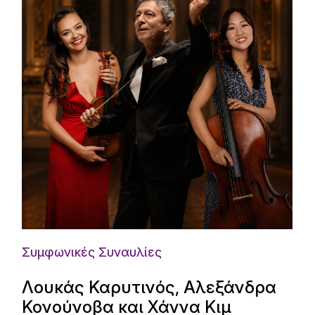
Συμφωνικές Συναυλίες
Λουκάς Καρυτινός, Αλεξάνδρα
Κονούνοβα και Χάννα Κιμ