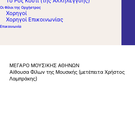
Το Ροζ Κουτί (της Αλληλεγγύης)
παρουσιάζει έργα των Φραντς Λιστ, Τάκη
Οι Φίλοι της Ορχήστρας
Χορηγοί
Καλογερόπουλου και Φραντς Σούμπερτ.
Χορηγοί Επικοινωνίας
Επικοινωνία
Συμπράττει ως σολίστ ο Ευάγγελος
Χριστόπουλος στο όμποε.
ΜΕΓΑΡΟ ΜΟΥΣΙΚΗΣ ΑΘΗΝΩΝ
Αίθουσα Φίλων της Μουσικής (μετέπειτα Χρήστος
Λαμπράκης)