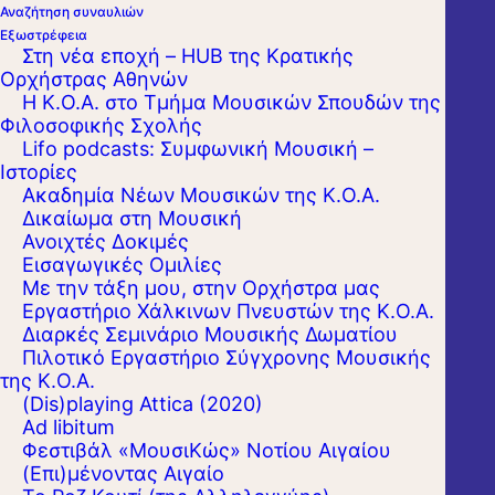
Αναζήτηση συναυλιών
Εξωστρέφεια
Στη νέα εποχή – HUB της Κρατικής
Ορχήστρας Αθηνών
Η Κ.Ο.Α. στο Τμήμα Μουσικών Σπουδών της
Φιλοσοφικής Σχολής
Lifo podcasts: Συμφωνική Μουσική –
Ιστορίες
Ακαδημία Νέων Μουσικών της Κ.Ο.Α.
Δικαίωμα στη Μουσική
Ανοιχτές Δοκιμές
Εισαγωγικές Ομιλίες
Με την τάξη μου, στην Ορχήστρα μας
Εργαστήριo Χάλκινων Πνευστών της Κ.Ο.Α.
Διαρκές Σεμινάριο Μουσικής Δωματίου
Πιλοτικό Εργαστήριο Σύγχρονης Μουσικής
της Κ.Ο.Α.
(Dis)playing Attica (2020)
Ad libitum
Φεστιβάλ «ΜουσιΚώς» Νοτίου Αιγαίου
Η Κρατική Ορχήστρα Αθηνών, υπό τη
(Επι)μένοντας Αιγαίο
διεύθυνση του Βασίλη Χριστόπουλου,