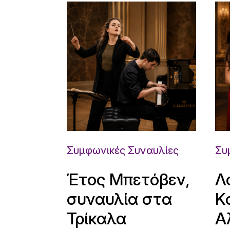
Συμφωνικές Συναυλίες
Συ
Έτος Μπετόβεν,
Λ
συναυλία στα
Κ
Τρίκαλα
Α