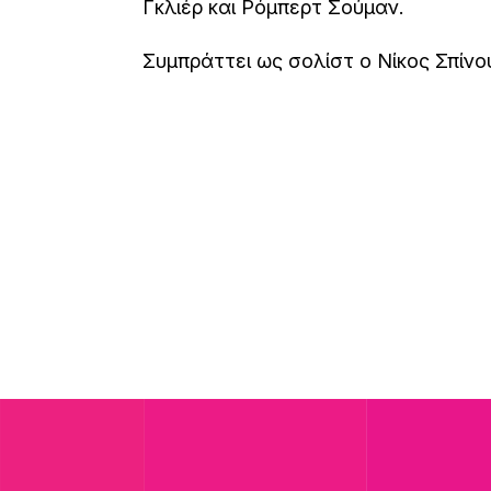
Γκλιέρ και Ρόμπερτ Σούμαν.
Συμπράττει ως σολίστ ο Νίκος Σπίνο