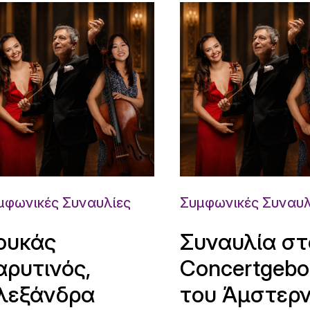
μφωνικές Συναυλίες
Συμφωνικές Συναυλ
ουκάς
Συναυλία στ
αρυτινός,
Concertgeb
λεξάνδρα
του Άμστερ