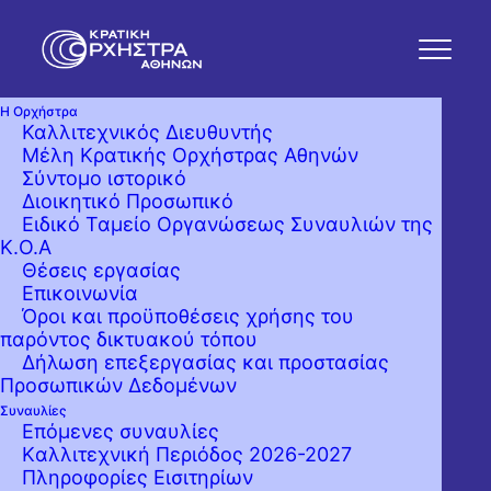
Η Ορχήστρα
Καλλιτεχνικός Διευθυντής
Μέλη Κρατικής Ορχήστρας Αθηνών
Σύντομο ιστορικό
Διοικητικό Προσωπικό
Ειδικό Ταμείο Οργανώσεως Συναυλιών της
Κ.Ο.Α
Θέσεις εργασίας
Επικοινωνία
Όροι και προϋποθέσεις χρήσης του
παρόντος δικτυακού τόπου
Δήλωση επεξεργασίας και προστασίας
Προσωπικών Δεδομένων
Συναυλίες
Επόμενες συναυλίες
Kαλλιτεχνική Περιόδος 2026-2027
Πληροφορίες Εισιτηρίων