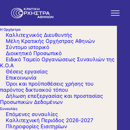
Η Ορχήστρα
Καλλιτεχνικός Διευθυντής
Μέλη Κρατικής Ορχήστρας Αθηνών
Σύντομο ιστορικό
Διοικητικό Προσωπικό
Ειδικό Ταμείο Οργανώσεως Συναυλιών της
Κ.Ο.Α
Θέσεις εργασίας
Επικοινωνία
Όροι και προϋποθέσεις χρήσης του
παρόντος δικτυακού τόπου
Δήλωση επεξεργασίας και προστασίας
Προσωπικών Δεδομένων
Συναυλίες
Επόμενες συναυλίες
Kαλλιτεχνική Περιόδος 2026-2027
Πληροφορίες Εισιτηρίων