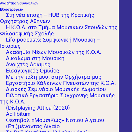
Αναζήτηση συναυλιών
Εξωστρέφεια
Στη νέα εποχή – HUB της Κρατικής
Ορχήστρας Αθηνών
Η Κ.Ο.Α. στο Τμήμα Μουσικών Σπουδών της
Φιλοσοφικής Σχολής
Lifo podcasts: Συμφωνική Μουσική –
Ιστορίες
Ακαδημία Νέων Μουσικών της Κ.Ο.Α.
Δικαίωμα στη Μουσική
Ανοιχτές Δοκιμές
Εισαγωγικές Ομιλίες
Με την τάξη μου, στην Ορχήστρα μας
Εργαστήριo Χάλκινων Πνευστών της Κ.Ο.Α.
Διαρκές Σεμινάριο Μουσικής Δωματίου
Πιλοτικό Εργαστήριο Σύγχρονης Μουσικής
Ο Μπετόβεν και ο Σούμαν ανήκουν στους
της Κ.Ο.Α.
(Dis)playing Attica (2020)
συνθέτες εκείνους που με τα μεγάλα έργα
Ad libitum
τους μας γυρνούν στις ρίζες της μουσικής
Φεστιβάλ «ΜουσιΚώς» Νοτίου Αιγαίου
(Επι)μένοντας Αιγαίο
ομορφιάς και αναζωογονούν την απάντηση