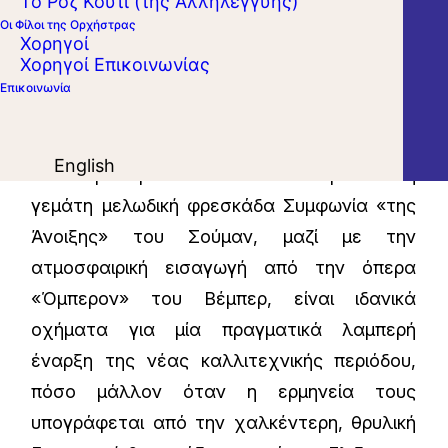
Το Ροζ Κουτί (της Αλληλεγγύης)
κάθε μουσικού και κάθε φιλόμουσου στο
Οι Φίλοι της Ορχήστρας
Χορηγοί
γιατί η Τέχνη της Μουσικής είναι μία
Χορηγοί Επικοινωνίας
κορυφαία έκφανση του ανθρωπίνου
Επικοινωνία
πνεύματος. Έργα-σταθμοί στο παγκόσμιο
ρεπερτόριο, όπως το δραματικό Τρίτο
English
Κοντσέρτο για πιάνο του Μπετόβεν και η
γεμάτη μελωδική φρεσκάδα Συμφωνία «της
Άνοιξης» του Σούμαν
, μαζί με την
ατμοσφαιρική εισαγωγή από την όπερα
«Όμπερον» του Βέμπερ
, είναι ιδανικά
οχήματα για μία πραγματικά λαμπερή
έναρξη της νέας καλλιτεχνικής περιόδου,
πόσο μάλλον όταν η ερμηνεία τους
υπογράφεται από την χαλκέντερη, θρυλική